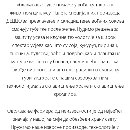
ублажавање суше помаже у вођењу талога у
животном циклусу. Палета специјалних производа
ДЕЦЦО за превлачење и складиштење воћних сокова
смањују губитке после жетве. Нудимо решења за
заштиту усева и кључне технологије за широк
спектар усјева као што су соја, кукуруз, пиринач,
пшеница, пулсеви, воће и поврће, као и плантажне
културе као што су банана, палм и шећерна трска.
Такође смо поносни што смо радили на смањењу
губитака хране с нашим свеобухватним
технологијама за складиштење хране и складиштење
кромпира.
Одржавање фармера од неизвесности је од највећег
значаја у нашој мисији да обезбеди храну свету.
Пружамо наше изврсне производе, технологије и