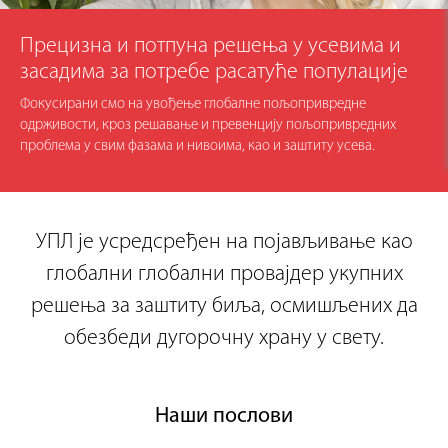
Прецизна и потпуна решења у усевима и
засадима за потребе расатуће популације
Фокусирани смо на увођење глобалне пољопривредне
одрживости, кроз решавање и превенцију пољопривредних
проблема у свим фазама и нивоима, као и заштиту усева.
УПЛ је усредсређен на појављивање као
глобални глобални провајдер укупних
решења за заштиту биља, осмишљених да
обезбеди дугорочну храну у свету.
Наши послови