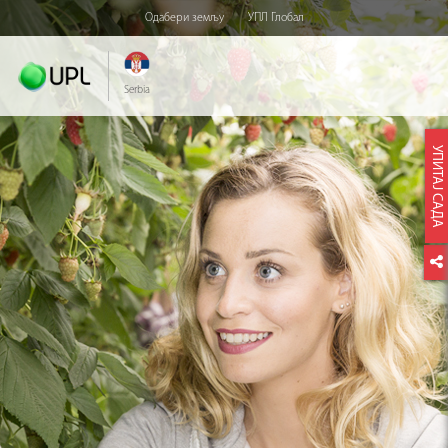
Одабери земљу
УПЛ Глобал
Serbia
УПИТАЈ САДА