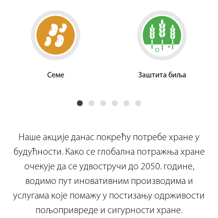
Семе
Заштита биља
Наше акције данас покрећу потребе хране у
будућности. Како се глобална потражња хране
очекује да се удвостручи до 2050. године,
водимо пут иновативним производима и
услугама које помажу у постизању одрживости
пољопривреде и сигурности хране.