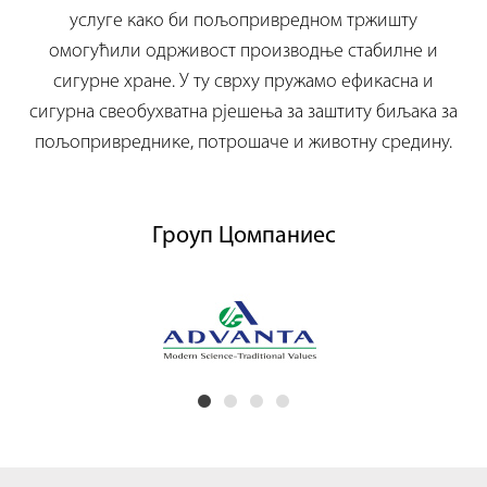
услуге како би пољопривредном тржишту
омогућили одрживост производње стабилне и
сигурне хране. У ту сврху пружамо ефикасна и
сигурна свеобухватна рјешења за заштиту биљака за
пољопривреднике, потрошаче и животну средину.
Гроуп Цомпаниес