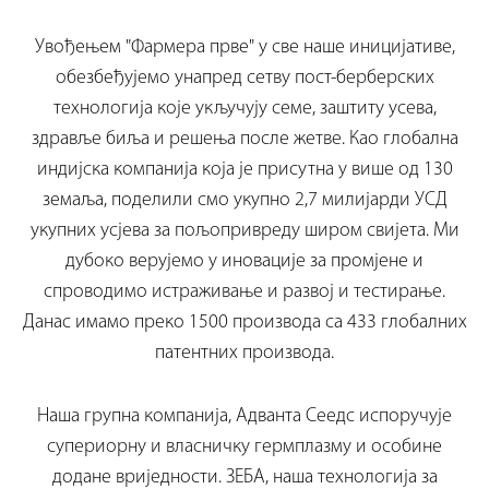
Увођењем "Фармера прве" у све наше иницијативе,
обезбеђујемо унапред сетву пост-берберских
технологија које укључују семе, заштиту усева,
здравље биља и решења после жетве. Као глобална
индијска компанија која је присутна у више од 130
земаља, поделили смо укупно 2,7 милијарди УСД
укупних усјева за пољопривреду широм свијета. Ми
дубоко верујемо у иновације за промјене и
спроводимо истраживање и развој и тестирање.
Данас имамо преко 1500 производа са 433 глобалних
патентних производа.
Наша групна компанија, Адванта Сеедс испоручује
супериорну и власничку гермплазму и особине
додане вриједности. ЗЕБА, наша технологија за